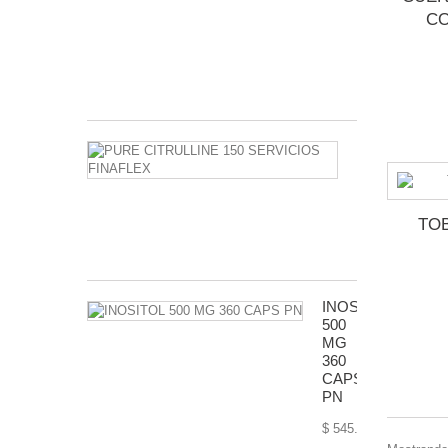
(COENZIMA
CO
Q10)
DRAGON
PHARMA
$ 340.00
PURE
CITRULLINE
150
SERVICIOS
FINAFLEX
TOB
$ 410.00
INOSITOL
500
MG
360
CAPS
PN
$ 545.00