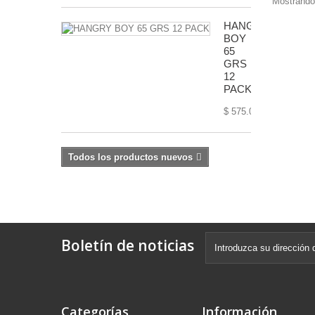
Mostrando 
HANGRY
BOY
65
GRS
12
PACK
$ 575.00
Todos los productos nuevos
Boletín de noticias
Categorías
Información