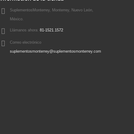
SuplementosMonterrey, Monterrey, Nuevo León,
México.
Llámanos ahora:
81-1521.1572
Correo electrónico
suplementosmonterrey@suplementosmonterrey.com