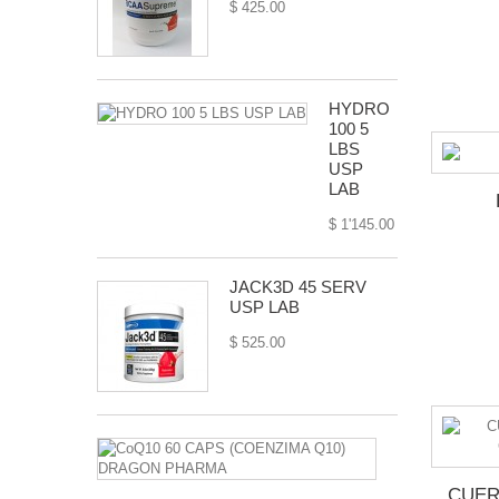
$ 425.00
HYDRO
100 5
LBS
USP
LAB
$ 1'145.00
JACK3D 45 SERV
USP LAB
$ 525.00
CoQ10
60
CAPS
CUER