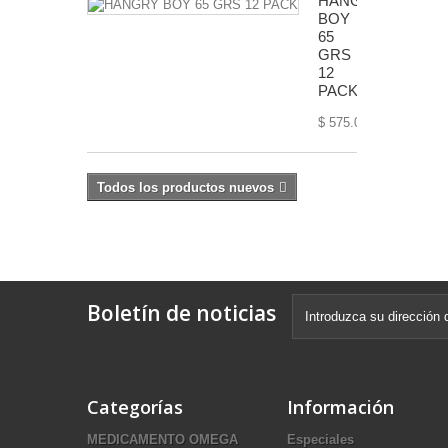
HANGRY
BOY
65
GRS
12
PACK
$ 575.00
Todos los productos nuevos
Boletín de noticias
Categorías
Información
MEDICAMENTO OMEGA
Especiales