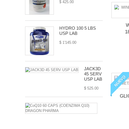
$ 425.00
W
HYDRO 100 5 LBS
1
USP LAB
$ 1'145.00
JACK3D
45 SERV
NUEVO
USP LAB
$ 525.00
GLI
CoQ10
60
CAPS
(COENZIMA
Q10)