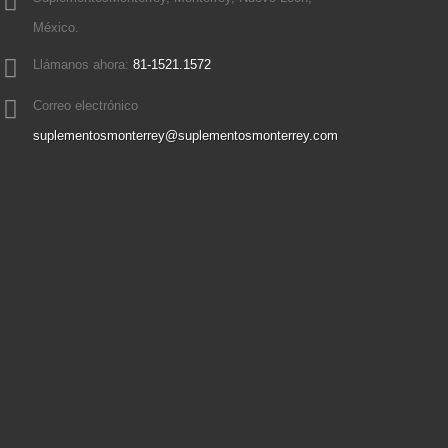
México.
Llámanos ahora:
81-1521.1572
Correo electrónico
suplementosmonterrey@suplementosmonterrey.com