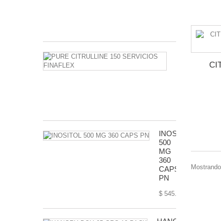
DRAGON
PHARMA
$ 340.00
PURE
CITRULLINE
CI
150
SERVICIOS
FINAFLEX
$ 410.00
INOSITOL
500
MG
360
Mostrando 
CAPS
PN
$ 545.00